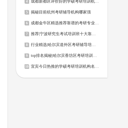
成都新都区评价好的学硕考研培训机构名单排名汇总
4
揭秘目前杭州考研辅导机构哪家强
5
成都金牛区精选推荐靠谱的考研专业课辅导班实力排名更新
6
推荐|宁波研究生考试培训班十大靠谱机构排名
7
行业精选|哈尔滨道外区考研辅导培训机构排名榜
8
top排名揭秘|哈尔滨香坊区考研培训前十排名机构推荐
9
宜宾今日热推的学硕考研培训机构名单排名汇总
10